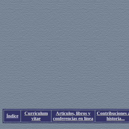
Curriculum
Artículos, libros y
Contribuciones a
Índice
vitae
conferencias en línea
historia...