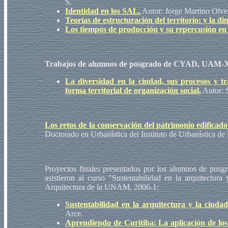
S.
Identidad en los SAL.
Autor: Jorge Martino Olve
Teorías de estructuración del territorio: y la di
Los tiempos de producción y su repercusión en e
Trabajos de alumnos de posgrado de CYAD, UAM-X
La diversidad en la ciudad, sus procesos y 
forma territorial de organización social.
Autor: 
Los retos de la conservación del patrimonio edificado
Doctorado en Urbanística del Instituto de Urbanística de
Proyectos finales presentados por los alumnos de pos
asistieron al curso "Sustentabilidad en la arquitectu
Arquitectura de la UNAM, 2006-1:
Sustentabilidad en la arquitectura y la ciudad
Arce.
Aprendiendo de Curitiba: La aplicación de los 